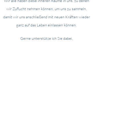
Wir alle haben diese inneren Räume in uns, zu denen
wir Zuflucht nehmen können, um uns zu sammeln,
damit wir uns anschließend mit neuen Kräften wieder
ganz auf das Leben einlassen können.
Gerne unterstütze ich Sie dabei,
sich diese Räume zu erschließen.
Ihr Weg
Verbinden auch Sie sich mit dieser inneren
Quelle, die Ihnen - unabhängig von äußeren
Gegebenheiten - mehr Freude, Wohlbefinden
und Sicherheit schenkt, damit Sie weiterhin den
Stürmen des Lebens trotzen können mit dem
Vertrauen in die eigene Gestaltungsmacht!