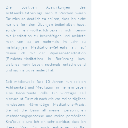
Die positiven Auswirkungen des
Achtsamkeitstrainings nach 8 Wochen waren
für mich so deutlich zu spüren, dass ich nicht
nur die formalen Übungen beibehalten habe,
sondern mehr wollte. Ich begann, mich intensiv
mit Meditation zu beschäftigen und meldete
mich von da an mehrmals im Jahr zu
mehrtägigen Meditations-Retreats an, auf
denen ich mit der Vipassana-Meditation
(Einsichts-Meditation) in Berührung kam,
welches mein Leben nochmals entscheidend
und nachhaltig verändert hat.
Seit mittlerweile fast 10 Jahren nun spielen
Achtsamkeit und Meditation in meinem Leben
eine bedeutende Rolle. Ein wichtiger Teil
hiervon ist für mich nach wie vor meine tägliche
mindestens 45-minütige Meditations-Praxis.
Sie ist die Basis all meiner persönlichen
Veränderungsprozesse und meine persönliche
Kraftquelle und ich bin sehr dankbar, dass ich
diesen Weg für mich entdecken durfte.