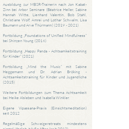
Ausbildung zur MBSR-Trainerin nach Jon Kabat-
Zinn bei Arbor Seminare (Béatrice Heller, Sabine
Hannah Witte, Lienhard Valentin, Bob Stahl,
Christiane Wolf, Amrei und Lothar Schwalm, Lisa
Baumann und Arve Thürmann)
(2019 - 2021)
Fortbildung „Foundations of Unified Mindfulness“
bei Shinzen Young (2016)
Fortbildung „Happy Panda - Achtsamkeitstraining
für Kinder“ (2021)
Fortbildung „Mind the Music“ mit Sabine
Heggemann und Dr. Adrian Bröking -
Achtsamkeitstraining für Kinder und Jugendliche
(2015)
Weitere Fortbildungen zum Thema Achtsamkeit
bei Heike Alsleben und Isabella Winkler.
Eigene Vipassana-Praxis (Einsichtsmeditation)
seit 2012
Regelmäßige Schweigeretreats mindestens
einmal jährlich, häufig öfter (seit 2012)