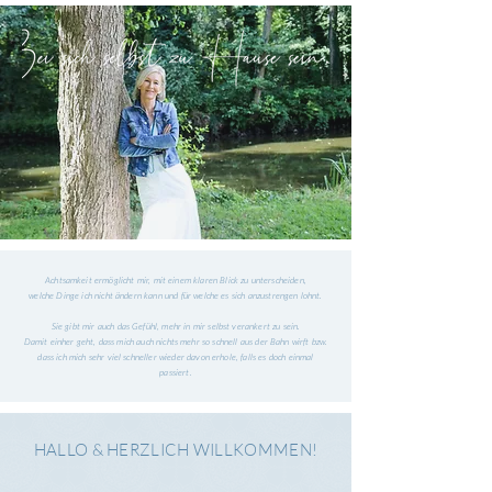
Achtsamkeit ermöglicht mir, mit einem klaren Blick zu unterscheiden,
welche Dinge ich nicht ändern kann und für welche es sich anzustrengen lohnt.
Sie gibt mir auch das Gefühl, mehr in mir selbst verankert zu sein.
Damit einher geht, dass mich auch nichts mehr so schnell aus der Bahn wirft bzw.
dass ich mich sehr viel schneller wieder davon erhole, falls es doch einmal
passiert.
HALLO & HERZLICH WILLKOMMEN!